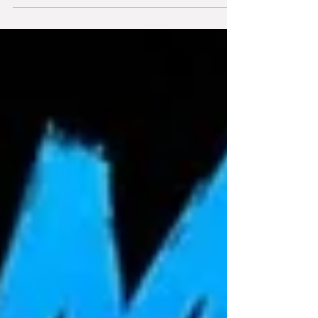
TRANSPOSE 🎶 Perfetta per cambiare tonalità al volo,
rallentare i brani e studiare le basi in modo semplice e
super veloce. ⬇️ SCARICA TRANSPOSE 🌐
https://transpose.video 🧩 Chrome Extension:
https://chromewebstore.google.com/ 🎓 Vuoi fare
lezioni con me o approfondire armonica e musica
blues? 🌍 Sito ufficiale: https://ww