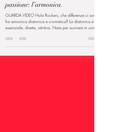
Cromatica o diatonica? Due
mondi, due approcci, un’unica
passione: l’armonica.
GUARDA VIDEO Hola Rockers, che differenze ci sono
fra armonica diatonica e cromatica? La diatonica è
essenziale, diretta, istintiva. Nata per suonare in una
tonalità specifica, è l’anima del blues, del rock e del
folk. Con poche note e tanta espressività, ti costringe a
tirare fuori groove, bending e carattere. La cromatica,
invece, è libertà totale. Grazie alla leva laterale puoi
accedere a tutte le note della scala, senza limiti di
tonalità. È lo strumento perfetto per jazz