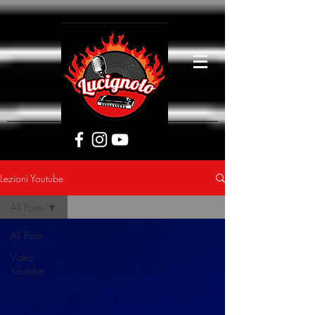
[google5752d089b3584a1d.html]
Lezioni Youtube
All Posts
All Posts
Video
Youtube