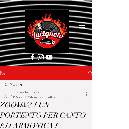
[google5752d089b3584a1d.html]
Post
All Posts
Stefano Lucignolo
All Posts
24 apr 2024
Tempo di lettura: 1 min
ZOOM V3 I UN
Video Youtube
PORTENTO PER CANTO
ED ARMONICA I