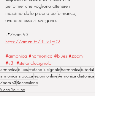
performer che vogliono ottenere il 
massimo dalle proprie performance, 
ovunque esse si svolgano.
📍Zoom V3 
https://amzn.to/3Ux1g02
#armonica
#harmonica
#blues
#zoom
#v3
#stefanolucignolo
armonica
blues
stefano lucignolo
harmonica
tutorial
armonica a bocca
lezioni online
Armonica diatonica
Zoom v3
Recensione
Video Youtube