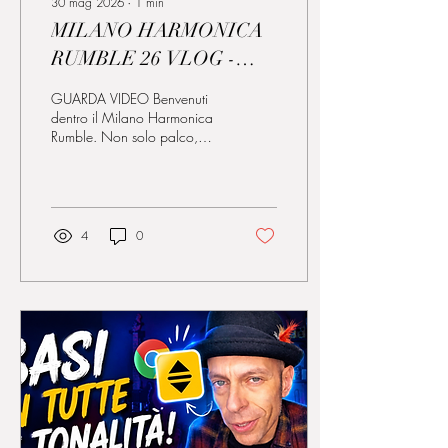
30 mag 2026
∙
1
min
MILANO HARMONICA
RUMBLE 26 VLOG -
Prima Parte
GUARDA VIDEO Benvenuti
dentro il Milano Harmonica
Rumble. Non solo palco,
musica e applausi… ma tutto
quello che succede prima
che le luci si accendano
davvero. In questo vlog vi
porto con me dietro le quinte
4
0
del festival: dall’allestimento
delle sale alle prime
armoniche che iniziano a
suonare durante le
masterclass, passando per
corse infinite, problemi da
risolvere al volo, strumenti da
sistemare e quella
stanchezza che arriva solo
quando stai costruendo
qualcosa a cui tieni davvero.