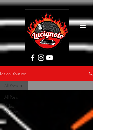
[google5752d089b3584a1d.html]
Lezioni Youtube
All Posts
All Posts
Video
Youtube