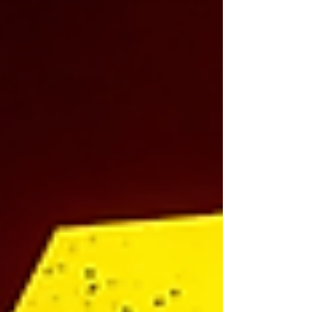
quella stanchezza che arriva solo quando stai
costruendo qualcosa a cui tie