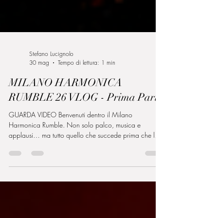
Stefano Lucignolo
30 mag
Tempo di lettura: 1 min
MILANO HARMONICA
RUMBLE 26 VLOG - Prima Parte
GUARDA VIDEO Benvenuti dentro il Milano
Harmonica Rumble. Non solo palco, musica e
applausi… ma tutto quello che succede prima che le
luci si accendano davvero. In questo vlog vi porto con
me dietro le quinte del festival: dall’allestimento delle
sale alle prime armoniche che iniziano a suonare
durante le masterclass, passando per corse infinite,
problemi da risolvere al volo, strumenti da sistemare e