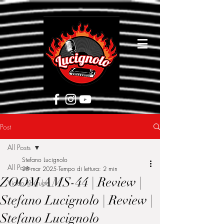
[google5752d089b3584a1d.html]
Post
All Posts
Stefano Lucignolo
All Posts
28 mar 2025
Tempo di lettura: 2 min
ZOOM AMS-44 | Review |
Video Youtube
Stefano Lucignolo | Review |
Stefano Lucignolo