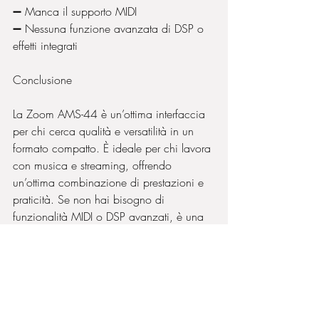
➖ Manca il supporto MIDI
➖ Nessuna funzione avanzata di DSP o 
effetti integrati
Conclusione
La Zoom AMS-44 è un’ottima interfaccia 
per chi cerca qualità e versatilità in un 
formato compatto. È ideale per chi lavora 
con musica e streaming, offrendo 
un’ottima combinazione di prestazioni e 
praticità. Se non hai bisogno di 
funzionalità MIDI o DSP avanzati, è una 
scelta eccellente per un setup flessibile e 
professionale.
Guarda Video
armonica
blues
stefano lucignolo
harmonica
tutorial
armonica a bocca
lezioni online
Armonica diatonica