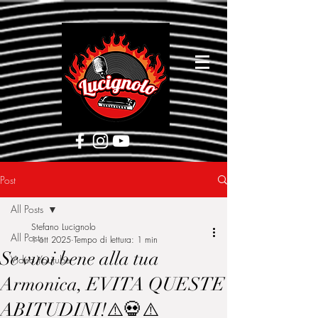
[google5752d089b3584a1d.html]
Post
All Posts
Stefano Lucignolo
All Posts
1 ott 2025
Tempo di lettura: 1 min
Se vuoi bene alla tua
Video Youtube
Armonica, EVITA QUESTE
ABITUDINI!⚠️💀⚠️