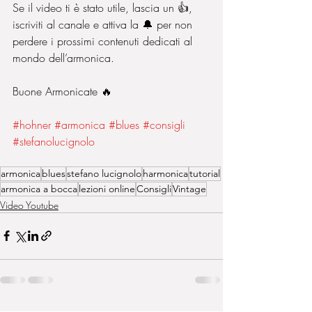
Se il video ti è stato utile, lascia un 👍, 
iscriviti al canale e attiva la 🔔 per non 
perdere i prossimi contenuti dedicati al 
mondo dell’armonica.
Buone Armonicate 🔥 
#hohner
#armonica
#blues
#consigli
#stefanolucignolo
armonica
blues
stefano lucignolo
harmonica
tutorial
armonica a bocca
lezioni online
Consigli
Vintage
Video Youtube