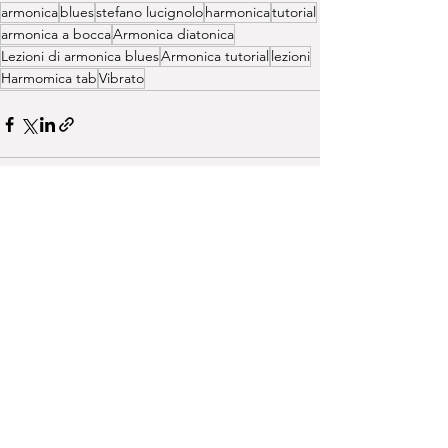
armonica
blues
stefano lucignolo
harmonica
tutorial
armonica a bocca
Armonica diatonica
Lezioni di armonica blues
Armonica tutorial
lezioni
Harmomica tab
Vibrato
Post recenti
Mostra tutti