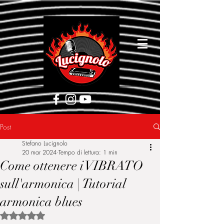
[google5752d089b3584a1d.html]
Post
Stefano Lucignolo
20 mar 2024
Tempo di lettura: 1 min
Come ottenere i VIBRATO
sull'armonica | Tutorial
armonica blues
Valutazione NaN stelle su 5.