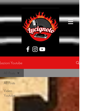
[google5752d089b3584a1d.html]
Lezioni Youtube
All Posts
All Posts
Video
Youtube