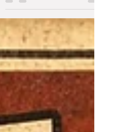
mostro come pulire correttamente la tua armonica,
eliminando sporco, residui e batteri in modo semplice
e sicuro. L’armonica è uno strumento che entra
direttamente in contatto con la bocca, quindi
mantenerla pulita è fondamentale sia per l’igiene che
per preservare il suono nel tempo 🎶 🧼 Cosa vedrai
nel video: - Perché è importante pulire regolarmente
l’armonica - Come preparare una soluzione con
acqua e aceto - Smontaggio pass