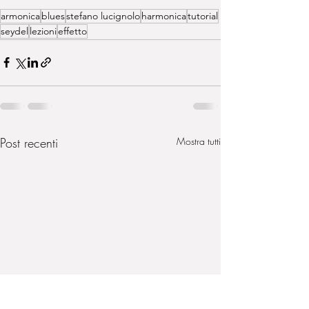
armonica
blues
stefano lucignolo
harmonica
tutorial
seydel
lezioni
effetto
Post recenti
Mostra tutti