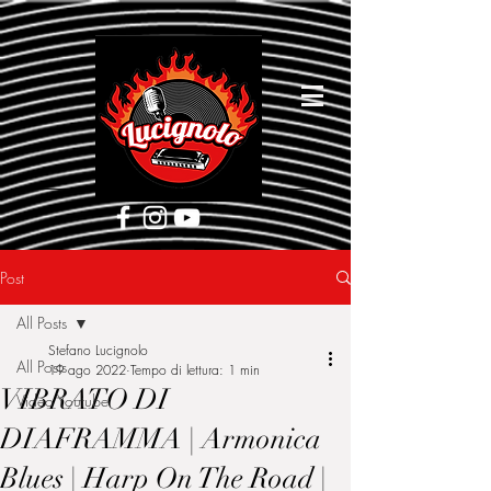
[google5752d089b3584a1d.html]
Post
All Posts
Stefano Lucignolo
All Posts
19 ago 2022
Tempo di lettura: 1 min
VIBRATO DI
Video Youtube
DIAFRAMMA | Armonica
Blues | Harp On The Road |