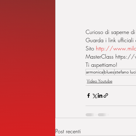
Curioso di saperne di
Guarda i link ufficiali 
Sito 
http://www.mila
MasterClass https://
Ti aspettiamo!
armonica
blues
stefano luc
Video Youtube
Post recenti