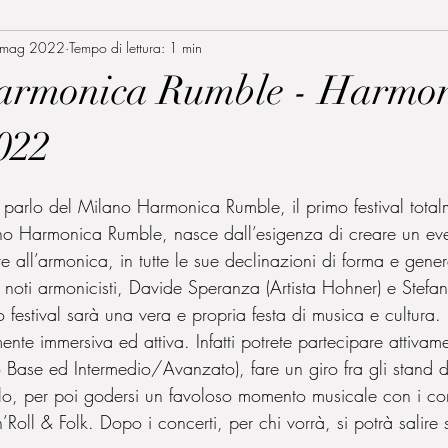
 mag 2022
Tempo di lettura: 1 min
armonica Rumble - Harmo
2022
lle su 5.
 parlo del Milano Harmonica Rumble, il primo festival tota
ano Harmonica Rumble, nasce dall’esigenza di creare un ev
e all’armonica, in tutte le sue declinazioni di forma e gener
 noti armonicisti, Davide Speranza (Artista Hohner) e Stefa
o festival sarà una vera e propria festa di musica e cultura. 
nte immersiva ed attiva. Infatti potrete partecipare attivam
o Base ed Intermedio/Avanzato), fare un giro fra gli stand d
lo, per poi godersi un favoloso momento musicale con i con
’Roll & Folk. Dopo i concerti, per chi vorrà, si potrà salire 