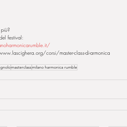
 più?  
del festival:  
noharmonicarumble.it/
www.lascighera.org/corsi/master-class-di-armonica
ignolo
masterclass
milano harmonica rumble