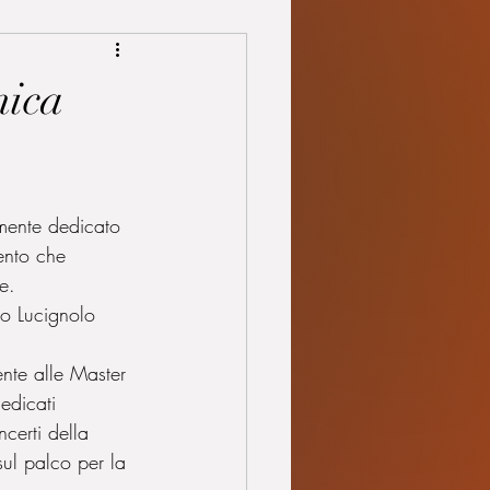
nica
lmente dedicato 
ento che 
e.  
no Lucignolo 
 
ente alle Master 
edicati 
certi della 
sul palco per la 