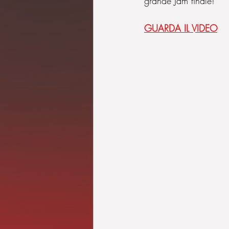
grande Jam finale!  
GUARDA IL VIDEO