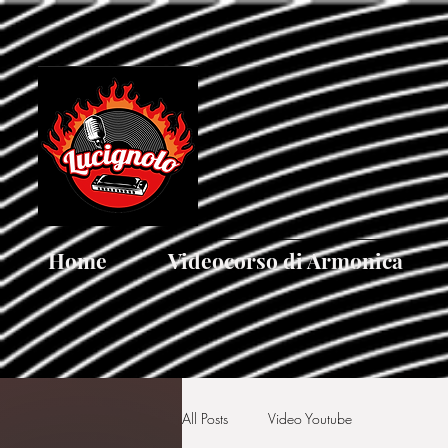
[google5752d089b3584a1d.html]
Home
Videocorso di Armonica
All Posts
Video Youtube