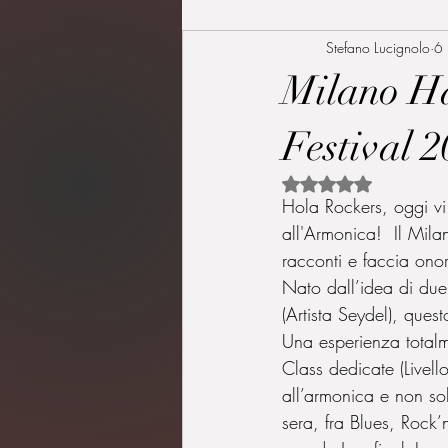
Stefano Lucignolo
6
Milano H
Festival 
Valutazione NaN ste
Hola Rockers, oggi vi
all'Armonica!  Il Mil
racconti e faccia onor
Nato dall’idea di due
(Artista Seydel), quest
Una esperienza totalme
Class dedicate (Livell
all’armonica e non so
sera, fra Blues, Rock’n