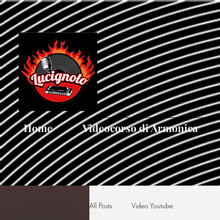
[google5752d089b3584a1d.html]
Home
Videocorso di Armonica
All Posts
Video Youtube