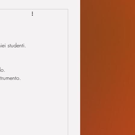
ei studenti.
do.
strumento.