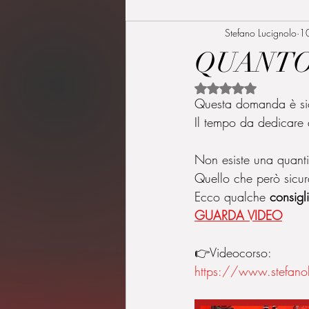
Stefano Lucignolo
1
QUANTO 
Valutazione NaN ste
Questa domanda è sicu
Il tempo da dedicare a
Non esiste una quant
Quello che però sicur
Ecco qualche 
consigli
GUARDA VIDEO
👉Videocorso:
https://www.stefano