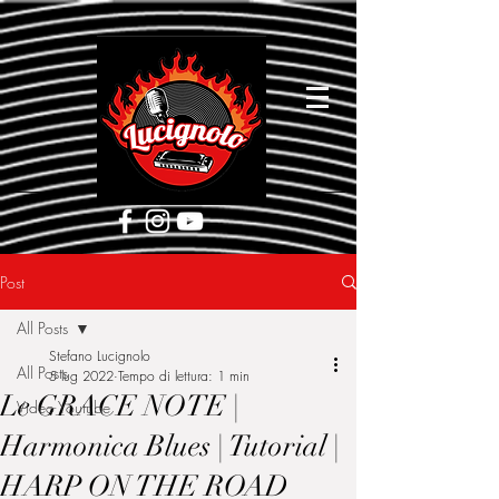
[google5752d089b3584a1d.html]
Post
All Posts
Stefano Lucignolo
All Posts
5 lug 2022
Tempo di lettura: 1 min
Le GRACE NOTE |
Video Youtube
Harmonica Blues | Tutorial |
HARP ON THE ROAD