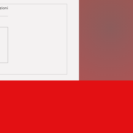
zioni
atica o diatonica? Due
, due approcci, un’unica
one: l’armonica.