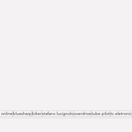
i online
bluesharp
biker
stafano lucignolo
overdrive
tube pilot
tc eletronic