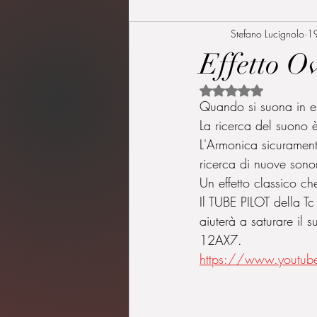
Stefano Lucignolo
1
Effetto 
Valutazione NaN ste
Quando si suona in el
La ricerca del suono 
L'Armonica sicuramente
ricerca di nuove sonor
Un effetto classico ch
Il TUBE PILOT della Tc
aiuterà a saturare il
12AX7.
https://www.youtub