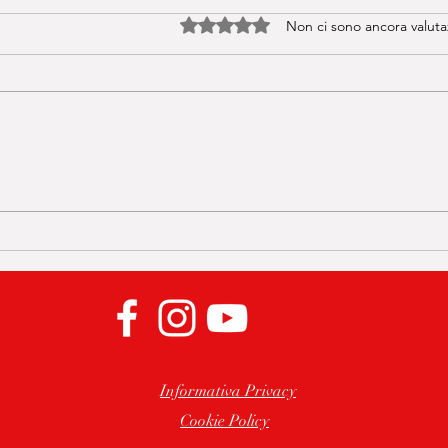
Valutazione 0 stelle su 5.
Non ci sono ancora valuta
🔥 BASI IN QUALSIASI
Crom
TONALITÀ IN 1 CLICK!
mondi
L’estensione Chrome che cambia
passi
tutto🤩
Informativa Privacy
Cookie Policy