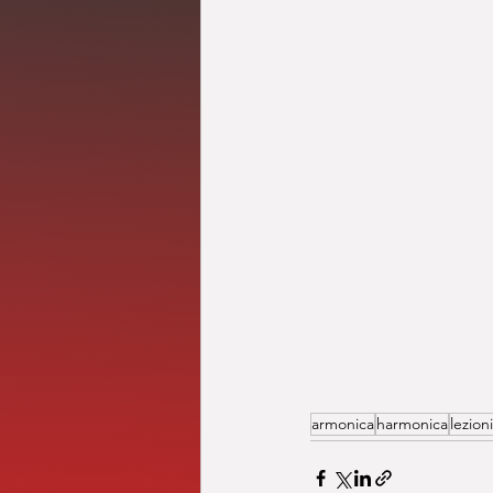
armonica
harmonica
lezion