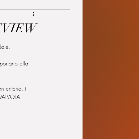
REVIEW
dale. 
portano alla 
criterio, ti 
a VALVOLA 