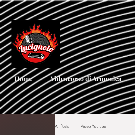
[google5752d089b3584a1d.html]
Home
Videocorso di Armonica
All Posts
Video Youtube