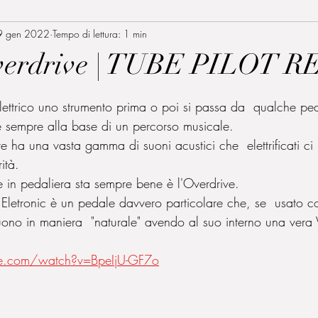
9 gen 2022
Tempo di lettura: 1 min
Overdrive | TUBE PILOT 
lle su 5.
ettrico uno strumento prima o poi si passa da  qualche pe
è sempre alla base di un percorso musicale. 
 ha una vasta gamma di suoni acustici che  elettrificati ci 
ità. 
e in pedaliera sta sempre bene è l'Overdrive. 
 Eletronic è un pedale davvero particolare che, se  usato con 
 suono in maniera  "naturale" avendo al suo interno una ver
e.com/watch?v=BpeIjU-GF7o