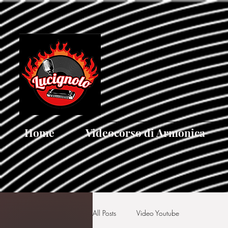
[google5752d089b3584a1d.html]
Home
Videocorso di Armonica
All Posts
Video Youtube