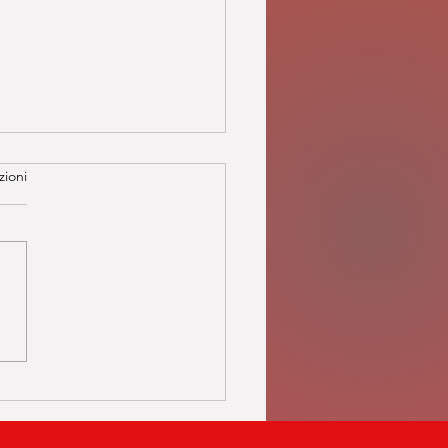
zioni
atica o diatonica? Due
, due approcci, un’unica
one: l’armonica.