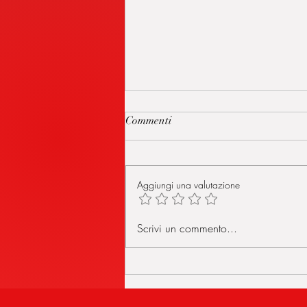
Commenti
Aggiungi una valutazione
MILANO HARMONICA
Scrivi un commento...
RUMBLE 26 VLOG - Prima
Parte