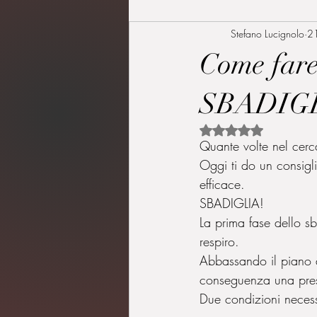
Stefano Lucignolo
2
Come far
SBADIGLIO
Valutazione NaN ste
Quante volte nel cerca
Oggi ti do un consigl
efficace.
SBADIGLIA!
La prima fase dello sb
respiro.
Abbassando il piano de
conseguenza una press
Due condizioni necess