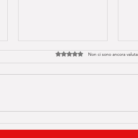
Valutazione 0 stelle su 5.
Non ci sono ancora valuta
🔥 BASI IN QUALSIASI
Crom
TONALITÀ IN 1 CLICK!
mondi
L’estensione Chrome che cambia
passi
tutto🤩