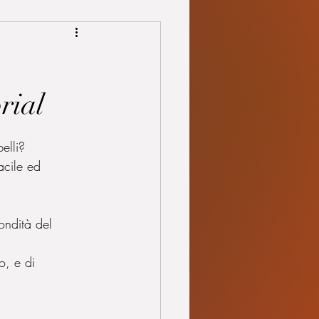
rial
elli?
acile ed 
ondità del 
o, e di 