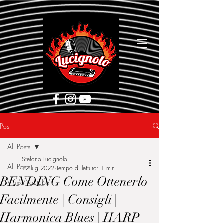
[google5752d089b3584a1d.html]
Post
All Posts
Stefano Lucignolo
All Posts
12 lug 2022
Tempo di lettura: 1 min
BENDING Come Ottenerlo
Video Youtube
Facilmente | Consigli |
Harmonica Blues | HARP