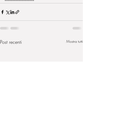
▫️▫️▫️▫️▫️▫️▫️▫️▫️▫️▫️▫️▫️▫️▫️▫️▫️▫️▫️
Post recenti
Mostra tutti