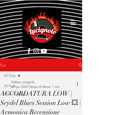
[google5752d089b3584a1d.html]
Post
All Posts
Stefano Lucignolo
All Posts
27 giu 2023
Tempo di lettura: 1 min
ACCORDATURA LOW |
Video Youtube
Seydel Blues Session Low 💥 |
Armonica Recensione