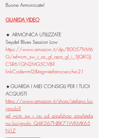
Buone Armonicate!
GUARDA VIDEO
🔸️ ARMONICA UTILIZZATE
Seydel Blues Session Low
https://www.amazon.it/dp/B0057IVM6
G/ref=cm_sw_r_as_gl_apa_gl_i_3JQKGJ
CSR61GN2MG5CVB?
linkCode=ml2&tag=stefanocecche-21
🔸️GUARDA I MIEI CONSIGLI PER I TUOI 
ACQUISTI
https://www.amazon.it/shop/stefano.luc
ignolo?
ref_=cm_sw_r_cp_ud_aipsfshop_aipsfstefa
no.lucignolo_Q4K567NBK71WKMK65
N1Z