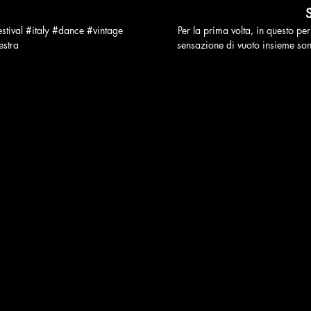
stival #italy #dance #vintage
Per la prima volta, in questo per
estra
sensazione di vuoto insieme so
sensazioni particolari ed u