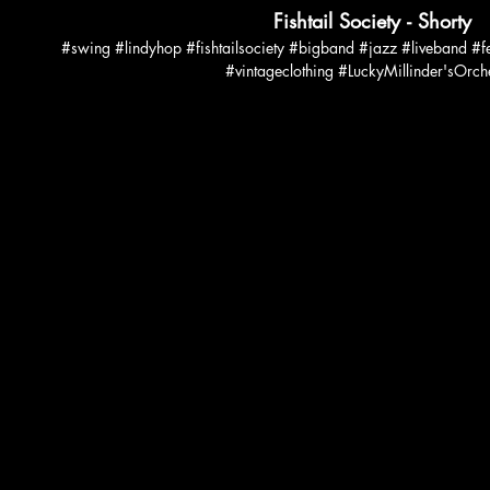
Fishtail Society - Shorty
#swing #lindyhop #fishtailsociety #bigband #jazz #liveband #fe
#vintageclothing #LuckyMillinder'sOrch