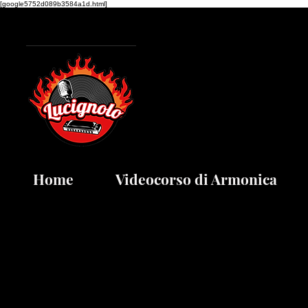
[google5752d089b3584a1d.html]
Home
Videocorso di Armonica