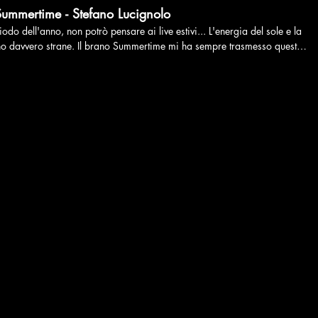
Summertime - Stefano Lucignolo
iodo dell'anno, non potrò pensare ai live estivi... L'energia del sole e la
no davvero strane. Il brano Summertime mi ha sempre trasmesso queste
niche, è stupendo. #summertime #armonica #jazz #stefanolucignolo
#iorestoacasa