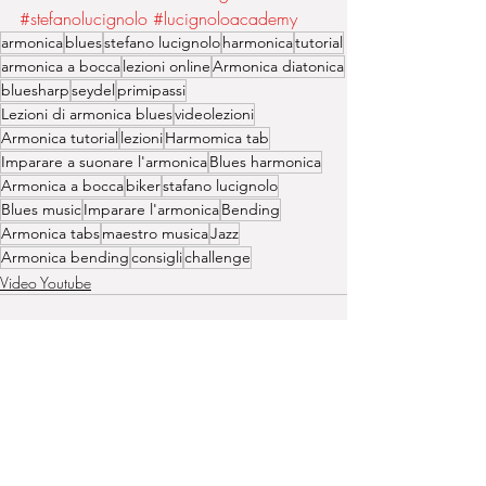
#stefanolucignolo
#lucignoloacademy
armonica
blues
stefano lucignolo
harmonica
tutorial
armonica a bocca
lezioni online
Armonica diatonica
bluesharp
seydel
primipassi
Lezioni di armonica blues
videolezioni
Armonica tutorial
lezioni
Harmomica tab
Imparare a suonare l'armonica
Blues harmonica
Armonica a bocca
biker
stafano lucignolo
Blues music
Imparare l'armonica
Bending
Armonica tabs
maestro musica
Jazz
Armonica bending
consigli
challenge
Video Youtube
Post recenti
Mostra tutti