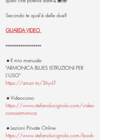
quelli che poteva dare🤙🏾🤣
Secondo te qual'è delle due?
GUARDA VIDEO 
▫️▫️▫️▫️▫️▫️▫️▫️▫️▫️▫️▫️▫️▫️▫️▫️▫️▫️▫️
🔸️Il mio manuale 
"ARMONICA BLUES ISTRUZIONI PER 
L'USO"
https://amzn.to/3IryvLT
🔸️Videocorso
https://www.stefanolucignolo.com/video
corsoarmonica
🔸️Lezioni Private Online 
https://www.stefanolucignolo.com/book-