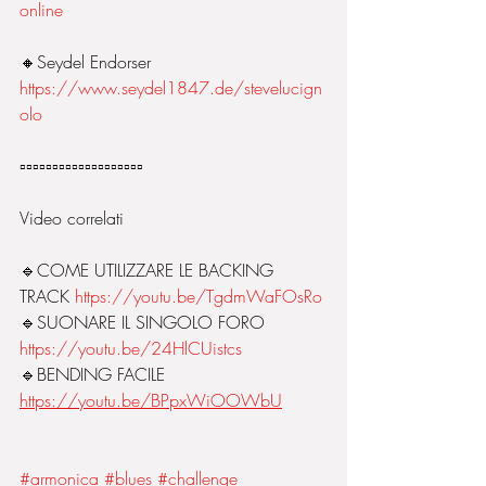
online
🔸️Seydel Endorser
https://www.seydel1847.de/stevelucign
olo
▫️▫️▫️▫️▫️▫️▫️▫️▫️▫️▫️▫️▫️▫️▫️▫️▫️▫️▫️
Video correlati 
🔹️COME UTILIZZARE LE BACKING 
TRACK 
https://youtu.be/TgdmWaFOsRo
🔹️SUONARE IL SINGOLO FORO 
https://youtu.be/24HlCUistcs
🔹️BENDING FACILE 
https://youtu.be/BPpxWiOOWbU
#armonica
#blues
#challenge