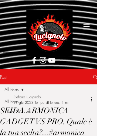
[google5752d089b3584a1d.html]
Post
All Posts
Stefano Lucignolo
All Posts
11 giu 2023
Tempo di lettura: 1 min
SFIDA ARMONICA
Video Youtube
GADGET VS PRO. Quale è
la tua scelta?...#armonica