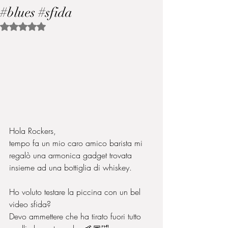
#blues #sfida
Valutazione NaN stelle su 5.
Hola Rockers,
tempo fa un mio caro amico barista mi 
regalò una armonica gadget trovata 
insieme ad una bottiglia di whiskey.
Ho voluto testare la piccina con un bel 
video sfida?
Devo ammettere che ha tirato fuori tutto 