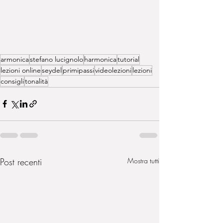
armonica
stefano lucignolo
harmonica
tutorial
lezioni online
seydel
primipassi
videolezioni
lezioni
consigli
tonalità
Post recenti
Mostra tutti